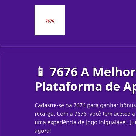
📱 7676 A Melhor
Plataforma de A
Cadastre-se na 7676 para ganhar bônus
recarga. Com a 7676, você tem acesso a
uma experiência de jogo inigualável. J
agora!