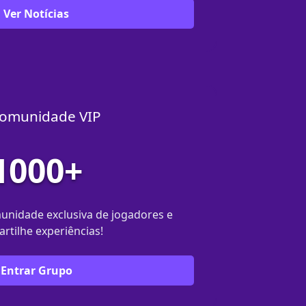
Ver Notícias
Comunidade VIP
1000+
unidade exclusiva de jogadores e
rtilhe experiências!
Entrar Grupo