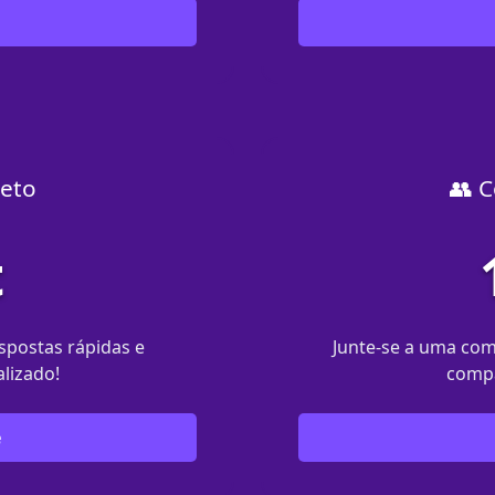
reto
👥 
t
espostas rápidas e
Junte-se a uma com
lizado!
compa
e