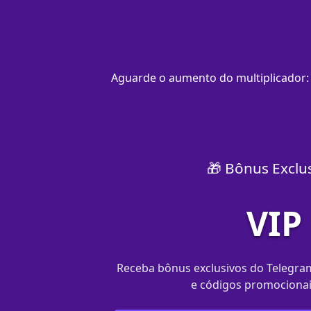
Aguarde o aumento do multiplicador: A
🎁 Bônus Exclu
VIP
Receba bônus exclusivos do Telegra
e códigos promocionai