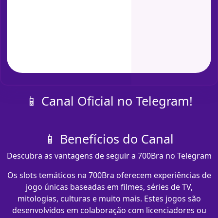
📱 Canal Oficial no Telegram!
📱 Benefícios do Canal
Descubra as vantagens de seguir a 700Bra no Telegram
Os slots temáticos na 700Bra oferecem experiências de
jogo únicas baseadas em filmes, séries de TV,
mitologias, culturas e muito mais. Estes jogos são
desenvolvidos em colaboração com licenciadores ou