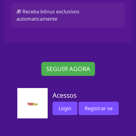
🎁 Receba bônus exclusivos
automaticamente
SEGUIR AGORA
Acessos
Login
Registrar-se