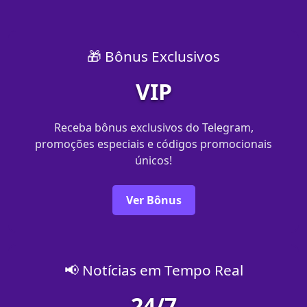
🎁 Bônus Exclusivos
VIP
Receba bônus exclusivos do Telegram,
promoções especiais e códigos promocionais
únicos!
Ver Bônus
📢 Notícias em Tempo Real
24/7