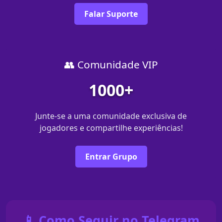
Falar Suporte
👥 Comunidade VIP
1000+
Junte-se a uma comunidade exclusiva de
jogadores e compartilhe experiências!
Entrar Grupo
📱 Como Seguir no Telegram