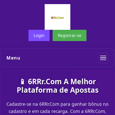
Login
Registrar-se
Menu
📱 6RRr.Com A Melhor
Plataforma de Apostas
Cadastre-se na 6RRr.Com para ganhar bônus no
cadastro e em cada recarga. Com a 6RRr.Com,