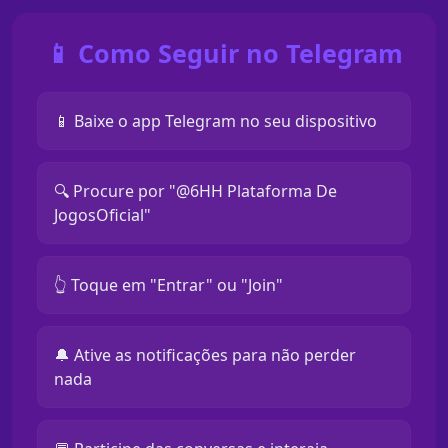
📱 Como Seguir no Telegram
📱 Baixe o app Telegram no seu dispositivo
🔍 Procure por "@6HH Plataforma De
JogosOficial"
👆 Toque em "Entrar" ou "Join"
🔔 Ative as notificações para não perder
nada