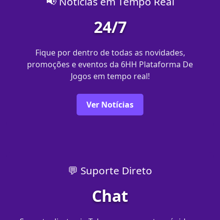
📢 Notícias em Tempo Real
24/7
Fique por dentro de todas as novidades,
promoções e eventos da 6HH Plataforma De
Jogos em tempo real!
Ver Notícias
💬 Suporte Direto
Chat