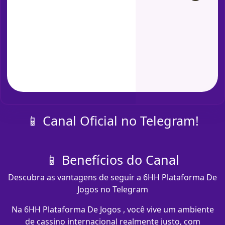
📱 Canal Oficial no Telegram!
📱 Benefícios do Canal
Descubra as vantagens de seguir a 6HH Plataforma De
Jogos no Telegram
Na 6HH Plataforma De Jogos , você vive um ambiente
de cassino internacional realmente justo, com