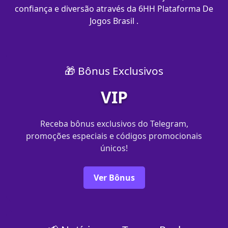
confiança e diversão através da 6HH Plataforma De
Jogos Brasil .
🎁 Bônus Exclusivos
VIP
Receba bônus exclusivos do Telegram,
promoções especiais e códigos promocionais
únicos!
Ver Bônus