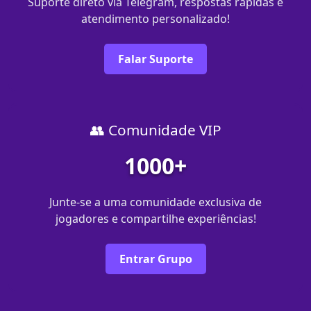
Suporte direto via Telegram, respostas rápidas e
atendimento personalizado!
Falar Suporte
👥 Comunidade VIP
1000+
Junte-se a uma comunidade exclusiva de
jogadores e compartilhe experiências!
Entrar Grupo