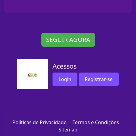
SEGUIR AGORA
Acessos
Login
Registrar-se
Políticas de Privacidade
Termos e Condições
Sitemap