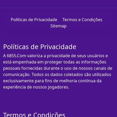
Políticas de Privacidade
Termos e Condições
Sitemap
Políticas de Privacidade
A 6855.Com valoriza a privacidade de seus usuários e
está empenhada em proteger todas as informações
pessoais fornecidas durante o uso de nossos canais de
comunicação. Todos os dados coletados são utilizados
exclusivamente para fins de melhoria contínua da
experiência de nossos jogadores.
Termos e Condições