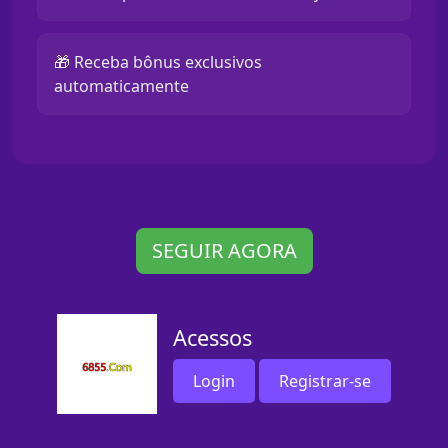
🎁 Receba bônus exclusivos
automaticamente
SEGUIR AGORA
Acessos
Login
Registrar-se