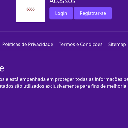
Acessos
Login
Registrar-se
Políticas de Privacidade
Termos e Condições
Sitemap
de
rios e está empenhada em proteger todas as informações p
tados são utilizados exclusivamente para fins de melhoria