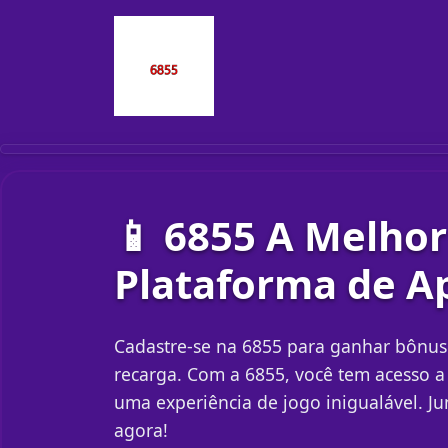
📱 6855 A Melhor
Plataforma de A
Cadastre-se na 6855 para ganhar bônus
recarga. Com a 6855, você tem acesso a
uma experiência de jogo inigualável. J
agora!