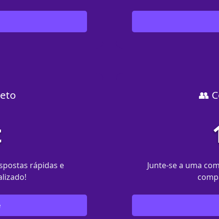
reto
👥 
t
espostas rápidas e
Junte-se a uma com
lizado!
compa
e