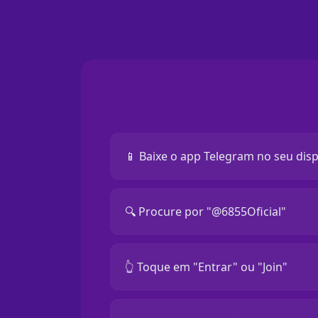
📱 Baixe o app Telegram no seu disp
🔍 Procure por "@6855Oficial"
👆 Toque em "Entrar" ou "Join"