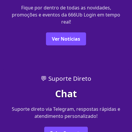
Fique por dentro de todas as novidades,
promoções e eventos da 666Ub Login em tempo
real!
Ver Notícias
💬 Suporte Direto
Chat
Suporte direto via Telegram, respostas rápidas e
atendimento personalizado!