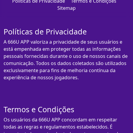
Políticas de Privacidade
Termos e Condições
Sitemap
Políticas de Privacidade
A 666U APP valoriza a privacidade de seus usuários e
está empenhada em proteger todas as informações
pessoais fornecidas durante o uso de nossos canais de
comunicação. Todos os dados coletados são utilizados
exclusivamente para fins de melhoria contínua da
experiência de nossos jogadores.
Termos e Condições
Os usuários da 666U APP concordam em respeitar
todas as regras e regulamentos estabelecidos. É