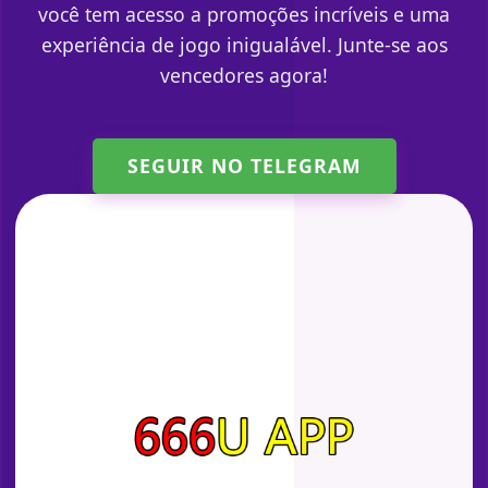
você tem acesso a promoções incríveis e uma
experiência de jogo inigualável. Junte-se aos
vencedores agora!
SEGUIR NO TELEGRAM