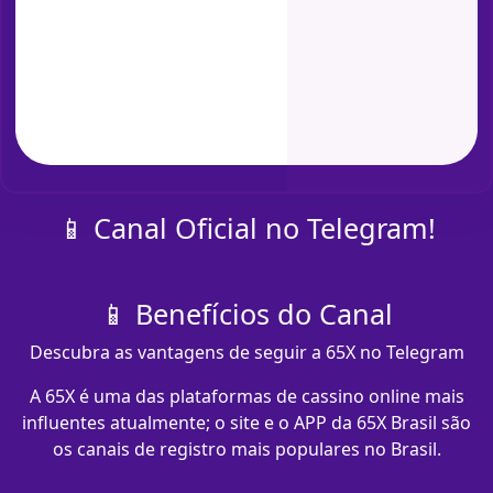
📱 Canal Oficial no Telegram!
📱 Benefícios do Canal
Descubra as vantagens de seguir a 65X no Telegram
A 65X é uma das plataformas de cassino online mais
influentes atualmente; o site e o APP da 65X Brasil são
os canais de registro mais populares no Brasil.