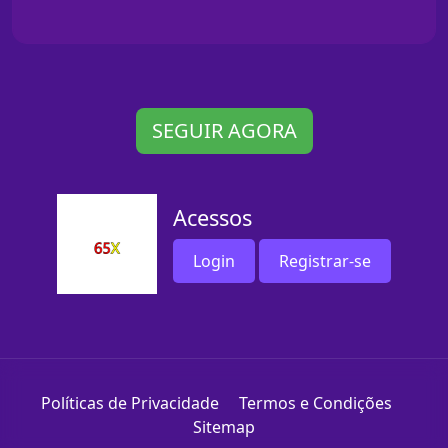
SEGUIR AGORA
Acessos
Login
Registrar-se
Políticas de Privacidade
Termos e Condições
Sitemap