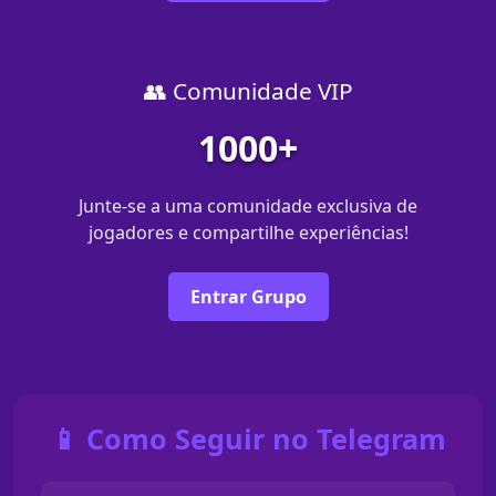
👥 Comunidade VIP
1000+
Junte-se a uma comunidade exclusiva de
jogadores e compartilhe experiências!
Entrar Grupo
📱 Como Seguir no Telegram