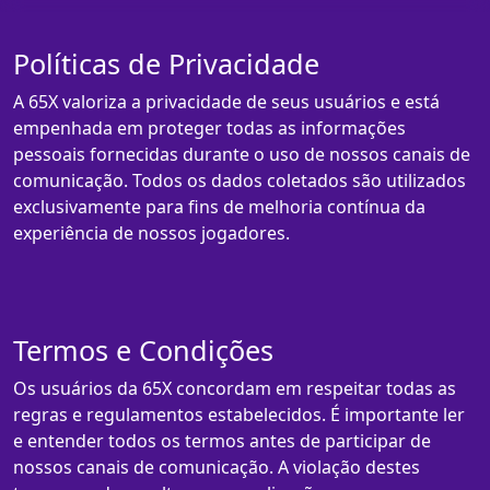
Políticas de Privacidade
A 65X valoriza a privacidade de seus usuários e está
empenhada em proteger todas as informações
pessoais fornecidas durante o uso de nossos canais de
comunicação. Todos os dados coletados são utilizados
exclusivamente para fins de melhoria contínua da
experiência de nossos jogadores.
Termos e Condições
Os usuários da 65X concordam em respeitar todas as
regras e regulamentos estabelecidos. É importante ler
e entender todos os termos antes de participar de
nossos canais de comunicação. A violação destes