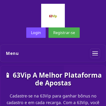
Login
Registrar-se
Menu
📱 63Vip A Melhor Plataforma
de Apostas
Cadastre-se na 63Vip para ganhar bônus no
cadastro e em cada recarga. Com a 63Vip, você