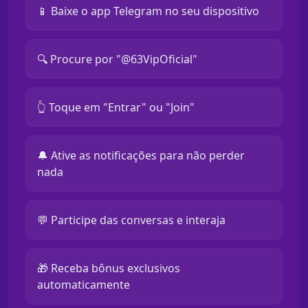
📱 Baixe o app Telegram no seu dispositivo
🔍 Procure por "@63VipOficial"
👆 Toque em "Entrar" ou "Join"
🔔 Ative as notificações para não perder
nada
💬 Participe das conversas e interaja
🎁 Receba bônus exclusivos
automaticamente