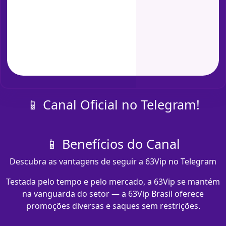
📱 Canal Oficial no Telegram!
📱 Benefícios do Canal
Descubra as vantagens de seguir a 63Vip no Telegram
Testada pelo tempo e pelo mercado, a 63Vip se mantém
na vanguarda do setor — a 63Vip Brasil oferece
promoções diversas e saques sem restrições.