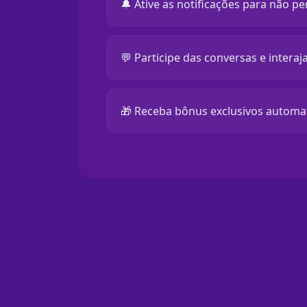
🔔 Ative as notificações para não p
💬 Participe das conversas e interaj
🎁 Receba bônus exclusivos autom