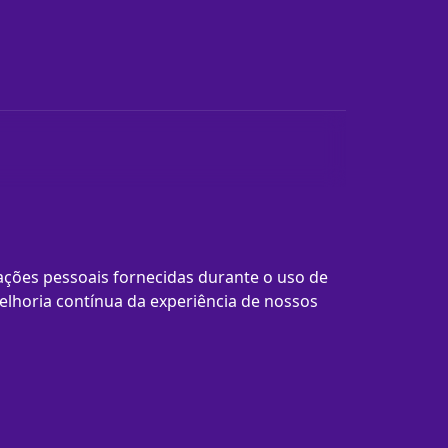
ações pessoais fornecidas durante o uso de
elhoria contínua da experiência de nossos