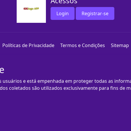
Acessos
Login
Registrar-se
Políticas de Privacidade
Termos e Condições
Sitemap
de
us usuários e está empenhada em proteger todas as inform
os coletados são utilizados exclusivamente para fins de m