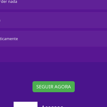
erder nada
a
aticamente
SEGUIR AGORA