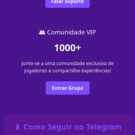
Falar Suporte
👥 Comunidade VIP
1000+
Junte-se a uma comunidade exclusiva de
jogadores e compartilhe experiências!
Entrar Grupo
📱 Como Seguir no Telegram