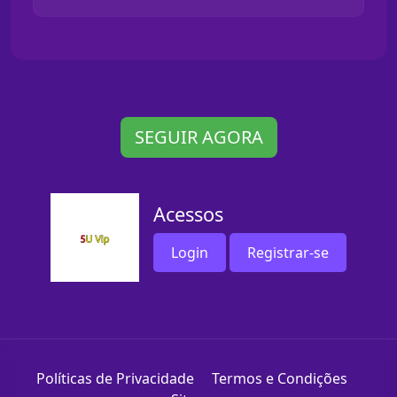
SEGUIR AGORA
Acessos
Login
Registrar-se
Políticas de Privacidade
Termos e Condições