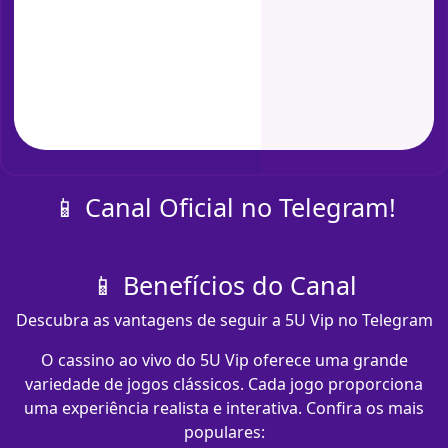
📱 Canal Oficial no Telegram!
📱 Benefícios do Canal
Descubra as vantagens de seguir a 5U Vip no Telegram
O cassino ao vivo do 5U Vip oferece uma grande
variedade de jogos clássicos. Cada jogo proporciona
uma experiência realista e interativa. Confira os mais
populares: