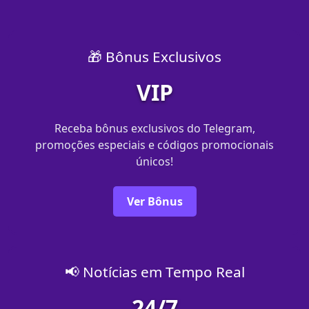
🎁 Bônus Exclusivos
VIP
Receba bônus exclusivos do Telegram,
promoções especiais e códigos promocionais
únicos!
Ver Bônus
📢 Notícias em Tempo Real
24/7