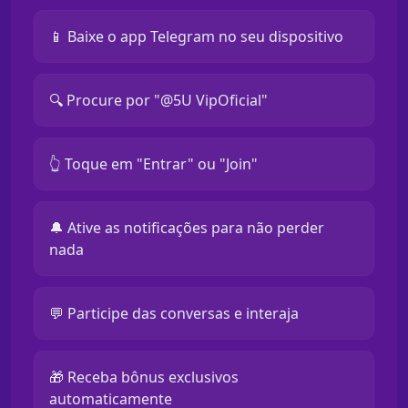
📱 Baixe o app Telegram no seu dispositivo
🔍 Procure por "@5U VipOficial"
👆 Toque em "Entrar" ou "Join"
🔔 Ative as notificações para não perder
nada
💬 Participe das conversas e interaja
🎁 Receba bônus exclusivos
automaticamente