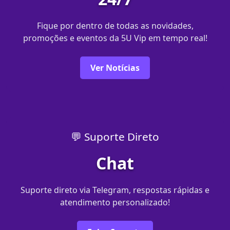
Fique por dentro de todas as novidades,
promoções e eventos da 5U Vip em tempo real!
Ver Notícias
💬 Suporte Direto
Chat
Suporte direto via Telegram, respostas rápidas e
atendimento personalizado!