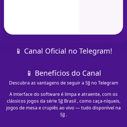
📱 Canal Oficial no Telegram!
📱 Benefícios do Canal
Descubra as vantagens de seguir a 5JJ no Telegram
A interface do software é limpa e atraente, com os
clássicos jogos da série 5JJ Brasil , como caça-níqueis,
jogos de mesa e crupiês ao vivo — tudo disponível na
5JJ .