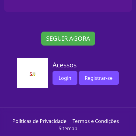
SEGUIR AGORA
Acessos
Login
Registrar-se
Políticas de Privacidade
Termos e Condições
Sitemap