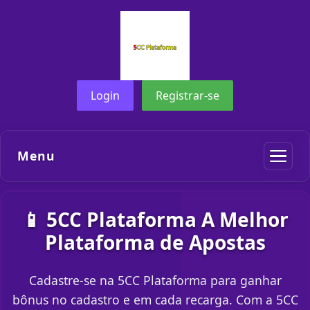
Login
Registrar-se
Menu
📱 5CC Plataforma A Melhor
Plataforma de Apostas
Cadastre-se na 5CC Plataforma para ganhar
bônus no cadastro e em cada recarga. Com a 5CC