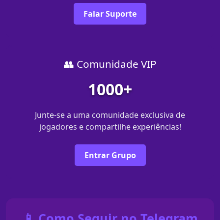
Falar Suporte
👥 Comunidade VIP
1000+
Junte-se a uma comunidade exclusiva de
jogadores e compartilhe experiências!
Entrar Grupo
📱 Como Seguir no Telegram