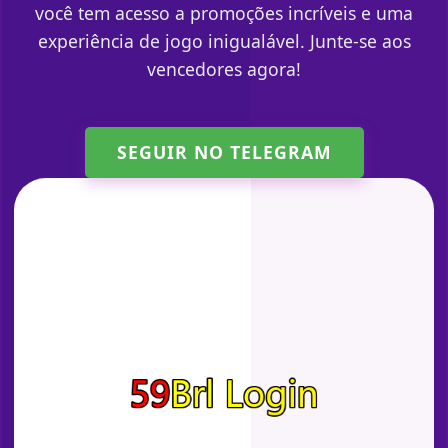
você tem acesso a promoções incríveis e uma
experiência de jogo inigualável. Junte-se aos
vencedores agora!
SEGUIR NO TELEGRAM