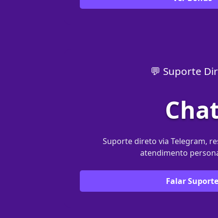
💬 Suporte Di
Cha
Suporte direto via Telegram, r
atendimento persona
Falar Suport