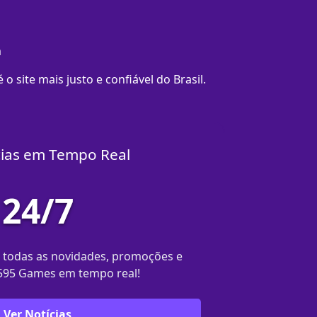
m
 site mais justo e confiável do Brasil.
cias em Tempo Real
24/7
e todas as novidades, promoções e
595 Games em tempo real!
Ver Notícias