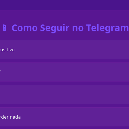
📱 Como Seguir no Telegram
ositivo
"
erder nada