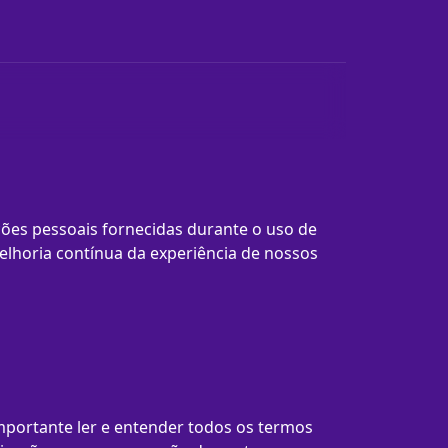
ões pessoais fornecidas durante o uso de
elhoria contínua da experiência de nossos
mportante ler e entender todos os termos