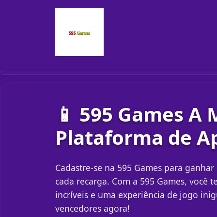
📱 595 Games A 
Plataforma de A
Cadastre-se na 595 Games para ganhar
cada recarga. Com a 595 Games, você 
incríveis e uma experiência de jogo inig
vencedores agora!