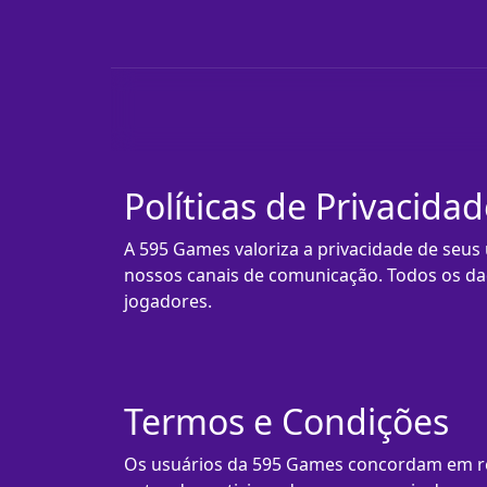
Políticas de Privacida
A 595 Games valoriza a privacidade de seu
nossos canais de comunicação. Todos os dad
jogadores.
Termos e Condições
Os usuários da 595 Games concordam em res