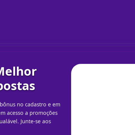
Melhor
postas
 bônus no cadastro e em
tem acesso a promoções
ualável. Junte-se aos