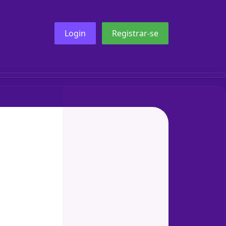
Login
Registrar-se