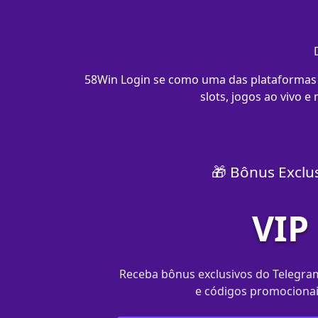
58Win Login se como uma das plataformas m
slots, jogos ao vivo 
🎁 Bônus Exclu
VIP
Receba bônus exclusivos do Telegra
e códigos promocionai