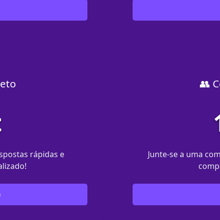
reto
👥 
t
espostas rápidas e
Junte-se a uma com
lizado!
compa
e