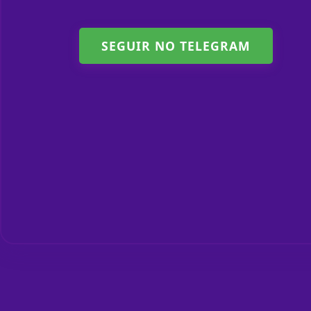
SEGUIR NO TELEGRAM