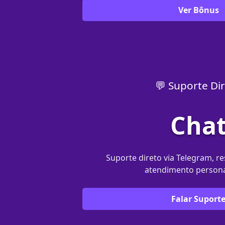
Ver Bônus
💬 Suporte Di
Cha
Suporte direto via Telegram, r
atendimento persona
Falar Suport