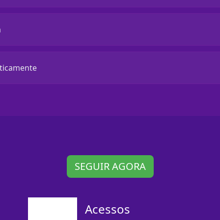
a
aticamente
SEGUIR AGORA
Acessos