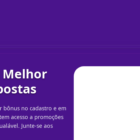
A Melhor
postas
r bônus no cadastro e em
 tem acesso a promoções
ualável. Junte-se aos