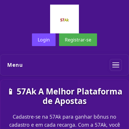
Login
Registrar-se
Menu
📱 57Ak A Melhor Plataforma
de Apostas
Cadastre-se na 57Ak para ganhar bônus no
cadastro e em cada recarga. Com a 57Ak, você