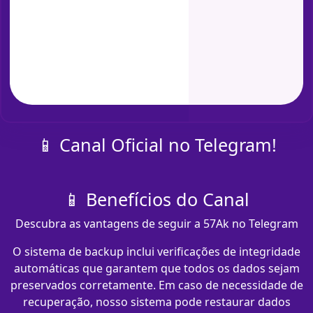
📱 Canal Oficial no Telegram!
📱 Benefícios do Canal
Descubra as vantagens de seguir a 57Ak no Telegram
O sistema de backup inclui verificações de integridade
automáticas que garantem que todos os dados sejam
preservados corretamente. Em caso de necessidade de
recuperação, nosso sistema pode restaurar dados