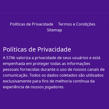
Políticas de Privacidade
Termos e Condições
Sitemap
Políticas de Privacidade
A 57Ak valoriza a privacidade de seus usuários e está
empenhada em proteger todas as informações
pessoais fornecidas durante o uso de nossos canais de
comunicação. Todos os dados coletados são utilizados
exclusivamente para fins de melhoria contínua da
experiência de nossos jogadores.