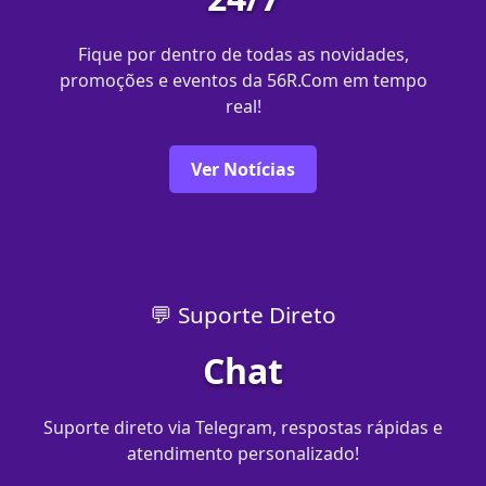
Fique por dentro de todas as novidades,
promoções e eventos da 56R.Com em tempo
real!
Ver Notícias
💬 Suporte Direto
Chat
Suporte direto via Telegram, respostas rápidas e
atendimento personalizado!