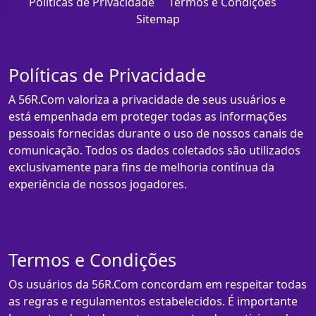
Políticas de Privacidade
Termos e Condições
Sitemap
Políticas de Privacidade
A 56R.Com valoriza a privacidade de seus usuários e
está empenhada em proteger todas as informações
pessoais fornecidas durante o uso de nossos canais de
comunicação. Todos os dados coletados são utilizados
exclusivamente para fins de melhoria contínua da
experiência de nossos jogadores.
Termos e Condições
Os usuários da 56R.Com concordam em respeitar todas
as regras e regulamentos estabelecidos. É importante