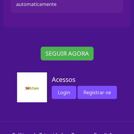
automaticamente
SEGUIR AGORA
Acessos
Login
Registrar-se