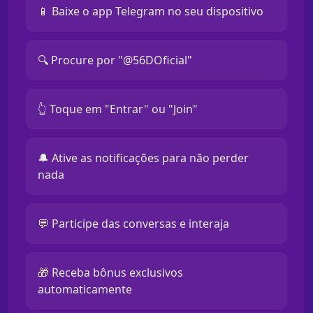
📱 Baixe o app Telegram no seu dispositivo
🔍 Procure por "@56DOficial"
👆 Toque em "Entrar" ou "Join"
🔔 Ative as notificações para não perder
nada
💬 Participe das conversas e interaja
🎁 Receba bônus exclusivos
automaticamente