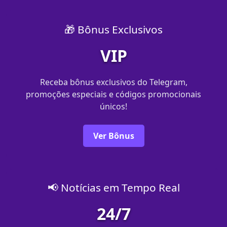
🎁 Bônus Exclusivos
VIP
Receba bônus exclusivos do Telegram,
promoções especiais e códigos promocionais
únicos!
Ver Bônus
📢 Notícias em Tempo Real
24/7