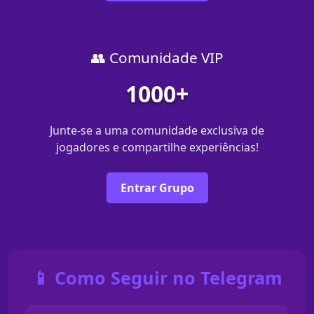
👥 Comunidade VIP
1000+
Junte-se a uma comunidade exclusiva de
jogadores e compartilhe experiências!
Entrar Grupo
📱 Como Seguir no Telegram