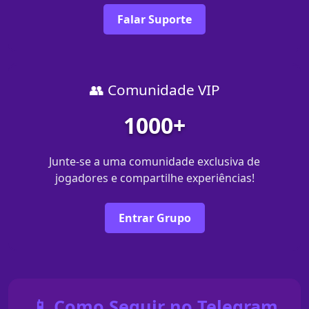
Falar Suporte
👥 Comunidade VIP
1000+
Junte-se a uma comunidade exclusiva de
jogadores e compartilhe experiências!
Entrar Grupo
📱 Como Seguir no Telegram