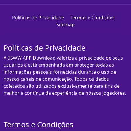
Políticas de Privacidade
Termos e Condições
Sitemap
Políticas de Privacidade
A 55WW APP Download valoriza a privacidade de seus
usuários e está empenhada em proteger todas as
informações pessoais fornecidas durante o uso de
nossos canais de comunicação. Todos os dados
coletados são utilizados exclusivamente para fins de
melhoria contínua da experiência de nossos jogadores.
Termos e Condições