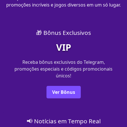
promoções incríveis e jogos diversos em um só lugar.
🎁 Bônus Exclusivos
VIP
Receba bônus exclusivos do Telegram,
promoções especiais e códigos promocionais
únicos!
Ver Bônus
📢 Notícias em Tempo Real