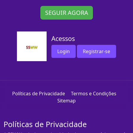
SEGUIR AGORA
Acessos
Login
Registrar-se
Políticas de Privacidade
Termos e Condições
Sitemap
Políticas de Privacidade