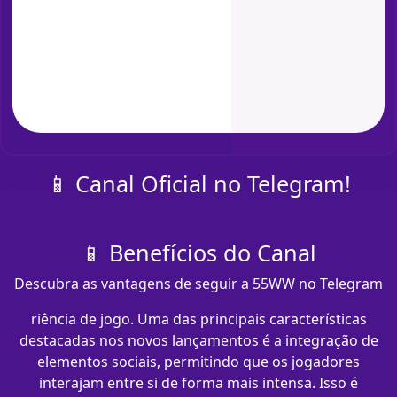
📱 Canal Oficial no Telegram!
📱 Benefícios do Canal
Descubra as vantagens de seguir a 55WW no Telegram
riência de jogo. Uma das principais características
destacadas nos novos lançamentos é a integração de
elementos sociais, permitindo que os jogadores
interajam entre si de forma mais intensa. Isso é