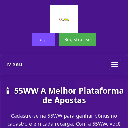
Login
Registrar-se
Menu
📱 55WW A Melhor Plataforma
de Apostas
Cadastre-se na 55WW para ganhar bônus no
cadastro e em cada recarga. Com a 55WW, você