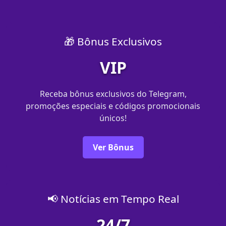
🎁 Bônus Exclusivos
VIP
Receba bônus exclusivos do Telegram,
promoções especiais e códigos promocionais
únicos!
Ver Bônus
📢 Notícias em Tempo Real
24/7