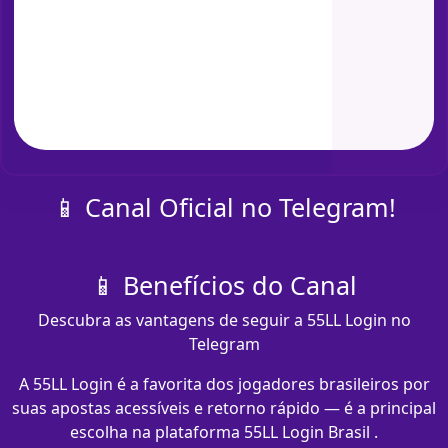
📱 Canal Oficial no Telegram!
📱 Benefícios do Canal
Descubra as vantagens de seguir a 55LL Login no
Telegram
A 55LL Login é a favorita dos jogadores brasileiros por
suas apostas acessíveis e retorno rápido — é a principal
escolha na plataforma 55LL Login Brasil .