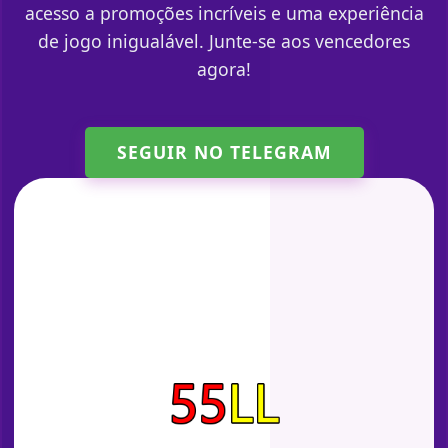
acesso a promoções incríveis e uma experiência
de jogo inigualável. Junte-se aos vencedores
agora!
SEGUIR NO TELEGRAM