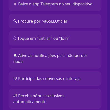
📱 Baixe o app Telegram no seu dispositivo
🔍 Procure por "@55LLOficial"
👆 Toque em "Entrar" ou "Join"
🔔 Ative as notificações para não perder
nada
💬 Participe das conversas e interaja
🎁 Receba bônus exclusivos
automaticamente