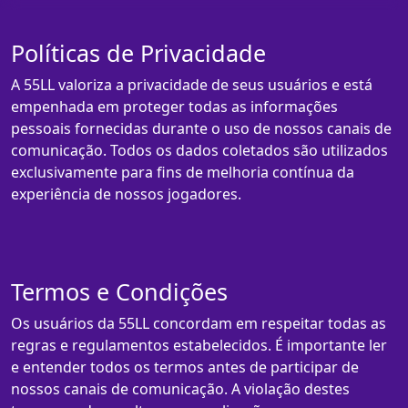
Políticas de Privacidade
A 55LL valoriza a privacidade de seus usuários e está
empenhada em proteger todas as informações
pessoais fornecidas durante o uso de nossos canais de
comunicação. Todos os dados coletados são utilizados
exclusivamente para fins de melhoria contínua da
experiência de nossos jogadores.
Termos e Condições
Os usuários da 55LL concordam em respeitar todas as
regras e regulamentos estabelecidos. É importante ler
e entender todos os termos antes de participar de
nossos canais de comunicação. A violação destes