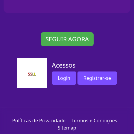
SEGUIR AGORA
Acessos
Login
Registrar-se
Políticas de Privacidade
Termos e Condições
Sitemap