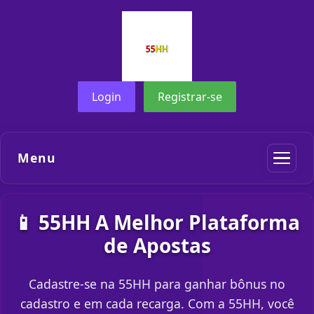
Login
Registrar-se
Menu
📱 55HH A Melhor Plataforma
de Apostas
Cadastre-se na 55HH para ganhar bônus no
cadastro e em cada recarga. Com a 55HH, você