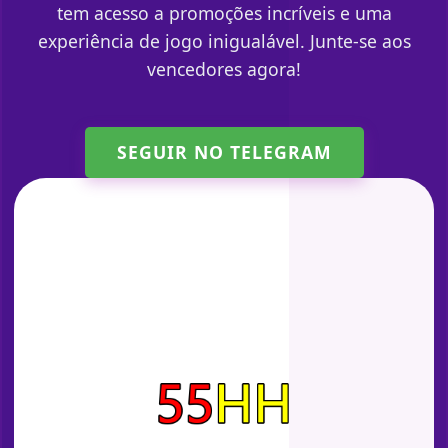
tem acesso a promoções incríveis e uma
experiência de jogo inigualável. Junte-se aos
vencedores agora!
SEGUIR NO TELEGRAM