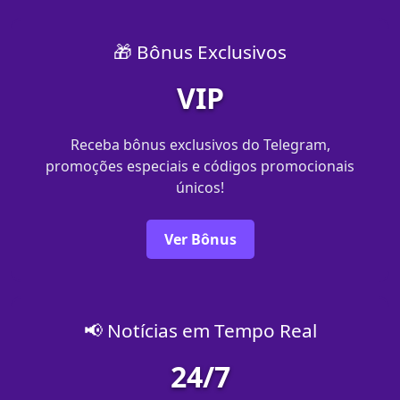
🎁 Bônus Exclusivos
VIP
Receba bônus exclusivos do Telegram,
promoções especiais e códigos promocionais
únicos!
Ver Bônus
📢 Notícias em Tempo Real
24/7