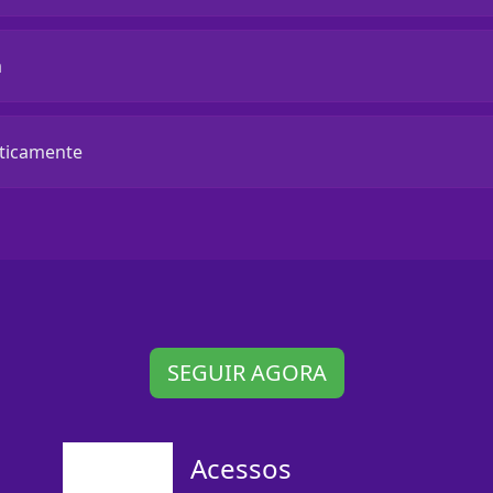
a
aticamente
SEGUIR AGORA
Acessos