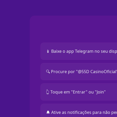
📱 Baixe o app Telegram no seu disp
🔍 Procure por "@55D CasinoOficial
👆 Toque em "Entrar" ou "Join"
🔔 Ative as notificações para não p