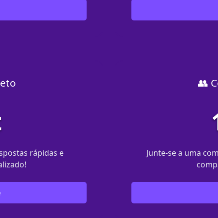
reto
👥 
t
espostas rápidas e
Junte-se a uma com
lizado!
compa
e