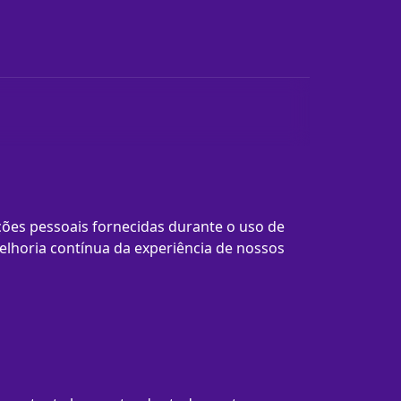
ções pessoais fornecidas durante o uso de
elhoria contínua da experiência de nossos