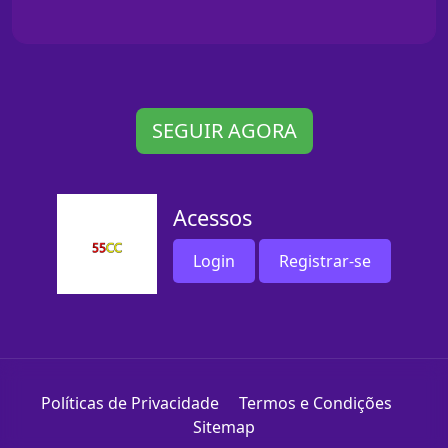
SEGUIR AGORA
Acessos
Login
Registrar-se
Políticas de Privacidade
Termos e Condições
Sitemap