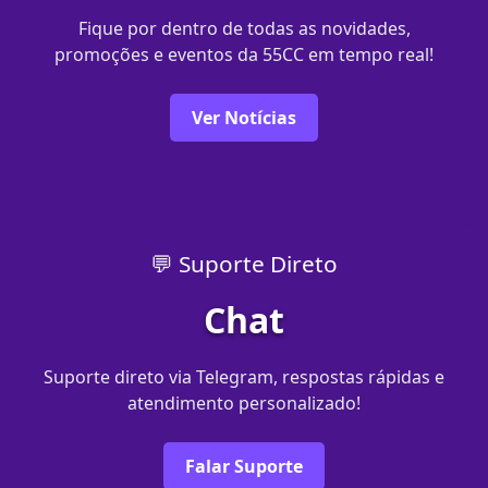
Fique por dentro de todas as novidades,
promoções e eventos da 55CC em tempo real!
Ver Notícias
💬 Suporte Direto
Chat
Suporte direto via Telegram, respostas rápidas e
atendimento personalizado!
Falar Suporte