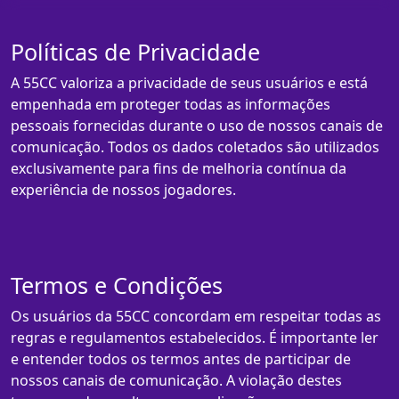
Políticas de Privacidade
A 55CC valoriza a privacidade de seus usuários e está
empenhada em proteger todas as informações
pessoais fornecidas durante o uso de nossos canais de
comunicação. Todos os dados coletados são utilizados
exclusivamente para fins de melhoria contínua da
experiência de nossos jogadores.
Termos e Condições
Os usuários da 55CC concordam em respeitar todas as
regras e regulamentos estabelecidos. É importante ler
e entender todos os termos antes de participar de
nossos canais de comunicação. A violação destes