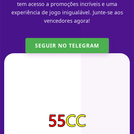
tem acesso a promoções incríveis e uma
experiência de jogo inigualável. Junte-se aos
vencedores agora!
SEGUIR NO TELEGRAM