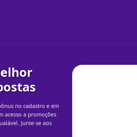
elhor
postas
bônus no cadastro e em
em acesso a promoções
ualável. Junte-se aos