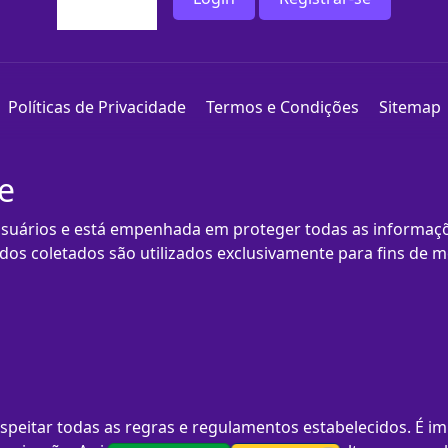
Políticas de Privacidade
Termos e Condições
Sitemap
de
 usuários e está empenhada em proteger todas as informaçõ
os coletados são utilizados exclusivamente para fins de m
eitar todas as regras e regulamentos estabelecidos. É im