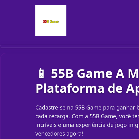
📱 55B Game A M
Plataforma de A
Cadastre-se na 55B Game para ganhar 
cada recarga. Com a 55B Game, você t
incríveis e uma experiência de jogo inig
vencedores agora!