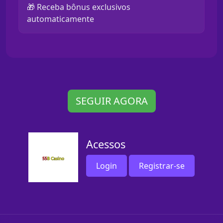
🎁 Receba bônus exclusivos
automaticamente
SEGUIR AGORA
Acessos
Login
Registrar-se