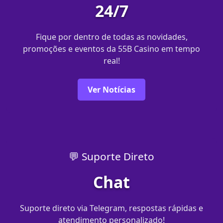
24/7
Fique por dentro de todas as novidades,
promoções e eventos da 55B Casino em tempo
real!
Ver Notícias
💬 Suporte Direto
Chat
Suporte direto via Telegram, respostas rápidas e
atendimento personalizado!