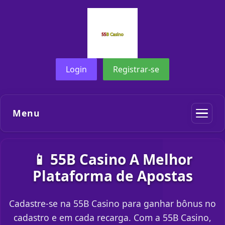
Login
Registrar-se
Menu
📱 55B Casino A Melhor
Plataforma de Apostas
Cadastre-se na 55B Casino para ganhar bônus no
cadastro e em cada recarga. Com a 55B Casino,