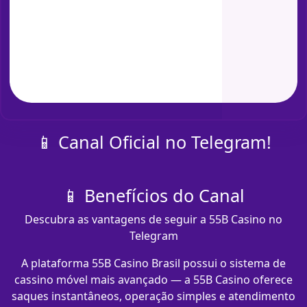
📱 Canal Oficial no Telegram!
📱 Benefícios do Canal
Descubra as vantagens de seguir a 55B Casino no
Telegram
A plataforma 55B Casino Brasil possui o sistema de
cassino móvel mais avançado — a 55B Casino oferece
saques instantâneos, operação simples e atendimento