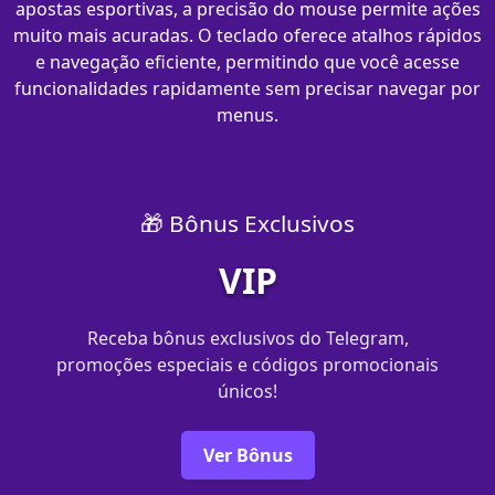
apostas esportivas, a precisão do mouse permite ações
muito mais acuradas. O teclado oferece atalhos rápidos
e navegação eficiente, permitindo que você acesse
funcionalidades rapidamente sem precisar navegar por
menus.
🎁 Bônus Exclusivos
VIP
Receba bônus exclusivos do Telegram,
promoções especiais e códigos promocionais
únicos!
Ver Bônus