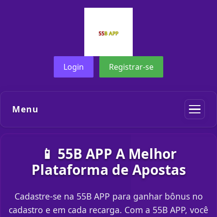
Login
Registrar-se
Menu
📱 55B APP A Melhor
Plataforma de Apostas
Cadastre-se na 55B APP para ganhar bônus no
cadastro e em cada recarga. Com a 55B APP, você