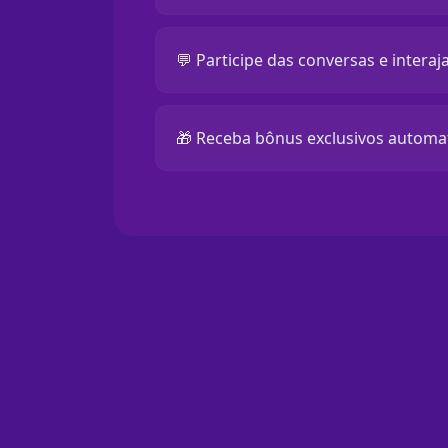
💬 Participe das conversas e interaj
🎁 Receba bônus exclusivos autom