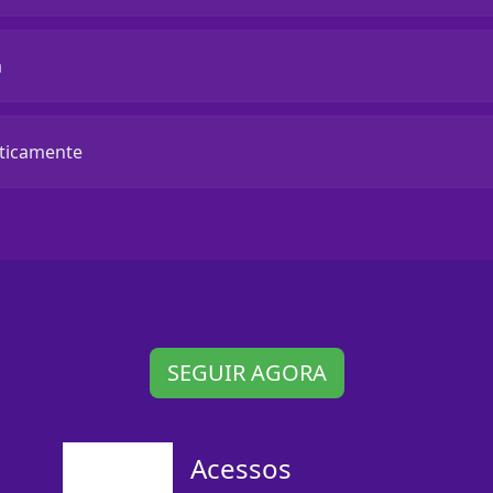
a
aticamente
SEGUIR AGORA
Acessos