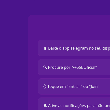
📱 Baixe o app Telegram no seu disp
🔍 Procure por "@55BOficial"
👆 Toque em "Entrar" ou "Join"
🔔 Ative as notificações para não p