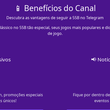
📱 Benefícios do Canal
Descubra as vantagens de seguir a 55B no Telegram
ássico no 55B tão especial, seus jogos mais populares e d
de jogo.
sivos
📢 Notí
m, promoções especiais
Fique por dentro d
s únicos!
eventos