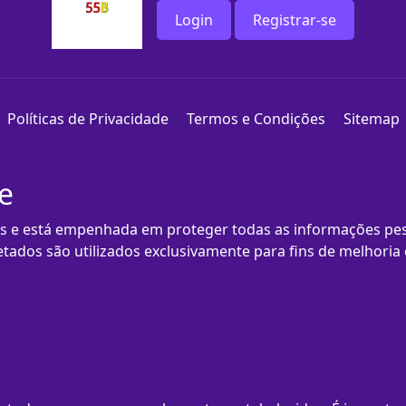
Login
Registrar-se
Políticas de Privacidade
Termos e Condições
Sitemap
de
ios e está empenhada em proteger todas as informações pe
tados são utilizados exclusivamente para fins de melhoria