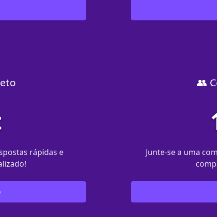
reto
👥 
t
espostas rápidas e
Junte-se a uma com
lizado!
compa
e