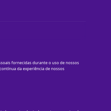
ssoais fornecidas durante o uso de nossos
 contínua da experiência de nossos