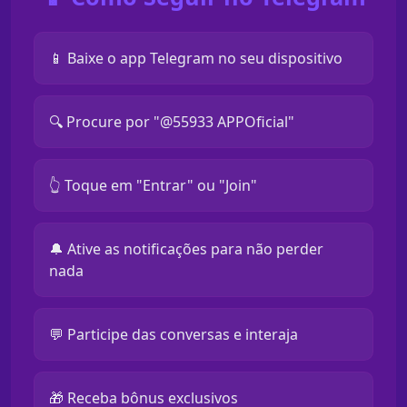
📱 Baixe o app Telegram no seu dispositivo
🔍 Procure por "@55933 APPOficial"
👆 Toque em "Entrar" ou "Join"
🔔 Ative as notificações para não perder
nada
💬 Participe das conversas e interaja
🎁 Receba bônus exclusivos