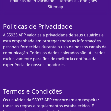
Políticas de Privacidade
Termos e Condições
Sitemap
Políticas de Privacidade
A 55933 APP valoriza a privacidade de seus usuários e
está empenhada em proteger todas as informações
pessoais fornecidas durante o uso de nossos canais de
comunicação. Todos os dados coletados são utilizados
exclusivamente para fins de melhoria contínua da
experiência de nossos jogadores.
Termos e Condições
Os usuários da 55933 APP concordam em respeitar
todas as regras e regulamentos estabelecidos. É