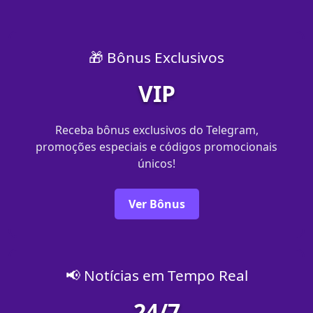
🎁 Bônus Exclusivos
VIP
Receba bônus exclusivos do Telegram,
promoções especiais e códigos promocionais
únicos!
Ver Bônus
📢 Notícias em Tempo Real
24/7