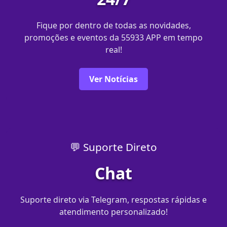
Fique por dentro de todas as novidades,
promoções e eventos da 55933 APP em tempo
real!
Ver Notícias
💬 Suporte Direto
Chat
Suporte direto via Telegram, respostas rápidas e
atendimento personalizado!