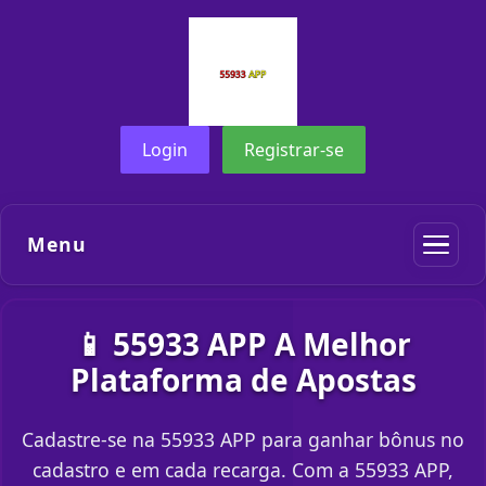
Login
Registrar-se
Menu
📱 55933 APP A Melhor
Plataforma de Apostas
Cadastre-se na 55933 APP para ganhar bônus no
cadastro e em cada recarga. Com a 55933 APP,