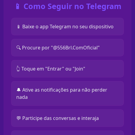
📱 Como Seguir no Telegram
📱 Baixe o app Telegram no seu dispositivo
🔍 Procure por "@556Brl.ComOficial"
👆 Toque em "Entrar" ou "Join"
🔔 Ative as notificações para não perder
nada
💬 Participe das conversas e interaja