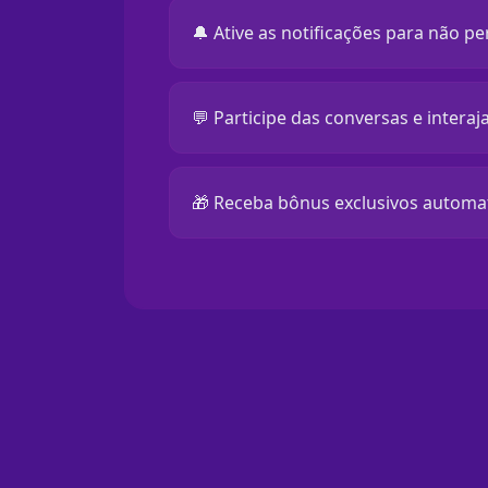
🔔 Ative as notificações para não p
💬 Participe das conversas e interaj
🎁 Receba bônus exclusivos autom