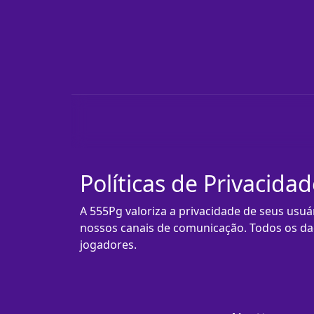
Políticas de Privacida
A 555Pg valoriza a privacidade de seus usu
nossos canais de comunicação. Todos os dad
jogadores.