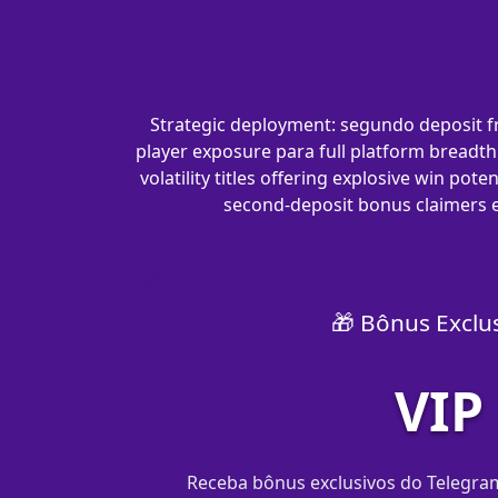
Strategic deployment: segundo deposit f
player exposure para full platform breadt
volatility titles offering explosive win po
second-deposit bonus claimers ex
🎁 Bônus Exclu
VIP
Receba bônus exclusivos do Telegra