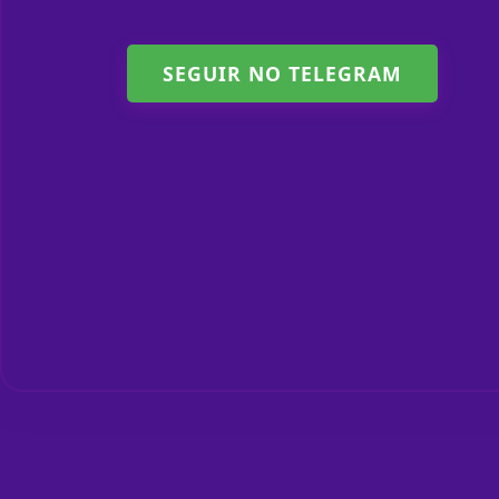
SEGUIR NO TELEGRAM