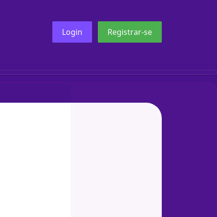
Login
Registrar-se