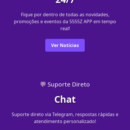
Fique por dentro de todas as novidades,
promoções e eventos da 5555Z APP em tempo
real!
Ver Notícias
💬 Suporte Direto
Chat
Suporte direto via Telegram, respostas rápidas e
atendimento personalizado!