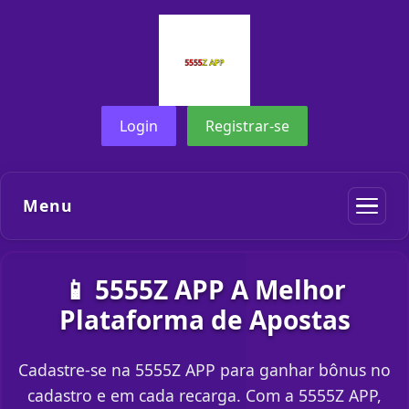
Login
Registrar-se
Menu
📱 5555Z APP A Melhor
Plataforma de Apostas
Cadastre-se na 5555Z APP para ganhar bônus no
cadastro e em cada recarga. Com a 5555Z APP,