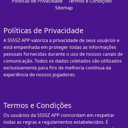
Políticas de Privacidade
Termos e Condições
Sitemap
Políticas de Privacidade
A 5555Z APP valoriza a privacidade de seus usuários e
está empenhada em proteger todas as informações
pessoais fornecidas durante o uso de nossos canais de
comunicação. Todos os dados coletados são utilizados
exclusivamente para fins de melhoria contínua da
experiência de nossos jogadores.
Termos e Condições
Os usuários da 5555Z APP concordam em respeitar
todas as regras e regulamentos estabelecidos. É