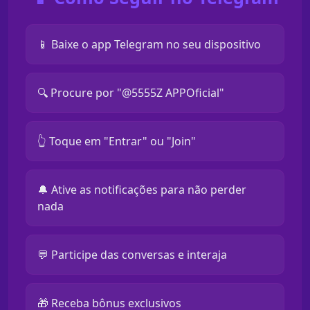
📱 Baixe o app Telegram no seu dispositivo
🔍 Procure por "@5555Z APPOficial"
👆 Toque em "Entrar" ou "Join"
🔔 Ative as notificações para não perder
nada
💬 Participe das conversas e interaja
🎁 Receba bônus exclusivos