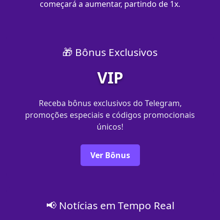
começará a aumentar, partindo de 1x.
🎁 Bônus Exclusivos
VIP
Receba bônus exclusivos do Telegram,
promoções especiais e códigos promocionais
únicos!
Ver Bônus
📢 Notícias em Tempo Real