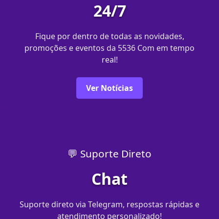
24/7
Fique por dentro de todas as novidades,
promoções e eventos da 5536 Com em tempo
real!
Ver Notícias
💬 Suporte Direto
Chat
Suporte direto via Telegram, respostas rápidas e
atendimento personalizado!