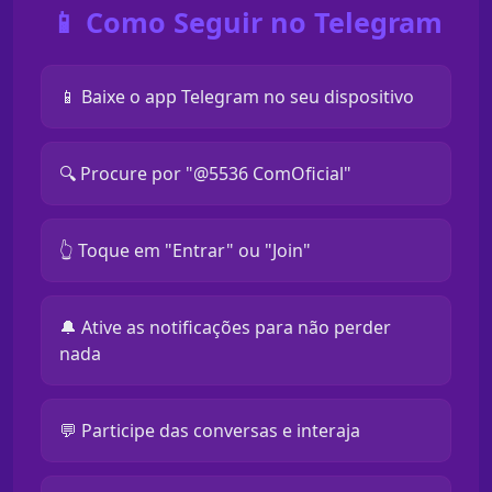
📱 Como Seguir no Telegram
📱 Baixe o app Telegram no seu dispositivo
🔍 Procure por "@5536 ComOficial"
👆 Toque em "Entrar" ou "Join"
🔔 Ative as notificações para não perder
nada
💬 Participe das conversas e interaja