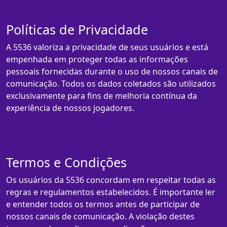
Políticas de Privacidade
A 5536 valoriza a privacidade de seus usuários e está
empenhada em proteger todas as informações
pessoais fornecidas durante o uso de nossos canais de
comunicação. Todos os dados coletados são utilizados
exclusivamente para fins de melhoria contínua da
experiência de nossos jogadores.
Termos e Condições
Os usuários da 5536 concordam em respeitar todas as
regras e regulamentos estabelecidos. É importante ler
e entender todos os termos antes de participar de
nossos canais de comunicação. A violação destes