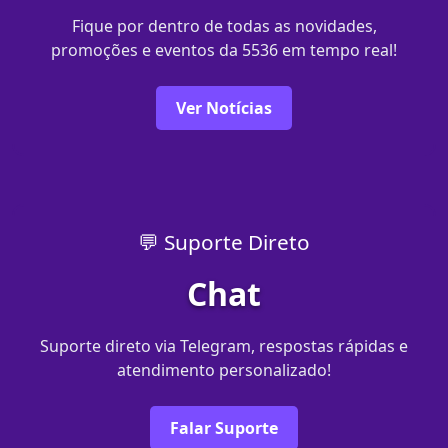
Fique por dentro de todas as novidades,
promoções e eventos da 5536 em tempo real!
Ver Notícias
💬 Suporte Direto
Chat
Suporte direto via Telegram, respostas rápidas e
atendimento personalizado!
Falar Suporte