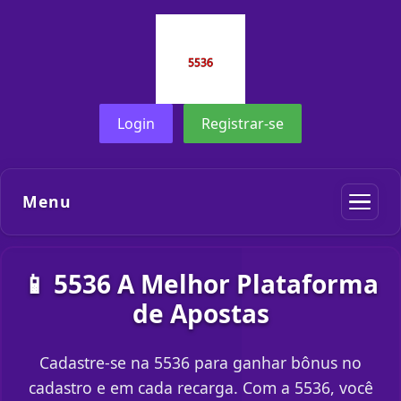
Login
Registrar-se
Menu
📱 5536 A Melhor Plataforma
de Apostas
Cadastre-se na 5536 para ganhar bônus no
cadastro e em cada recarga. Com a 5536, você