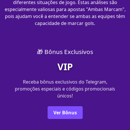
diferentes situações de jogo. Estas análises são
especialmente valiosas para apostas "Ambas Marcam",
pois ajudam você a entender se ambas as equipes têm
capacidade de marcar gols.
🎁 Bônus Exclusivos
VIP
Receba bônus exclusivos do Telegram,
promoções especiais e códigos promocionais
únicos!
Ver Bônus