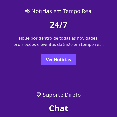
📢 Notícias em Tempo Real
24/7
Fique por dentro de todas as novidades,
promoções e eventos da 5526 em tempo real!
Ver Notícias
💬 Suporte Direto
Chat