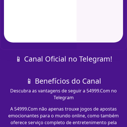
📱 Canal Oficial no Telegram!
📱 Benefícios do Canal
Descubra as vantagens de seguir a 54999.Com no
Telegram
A 54999.Com não apenas trouxe jogos de apostas
emocionantes para o mundo online, como também
oferece serviço completo de entretenimento pela