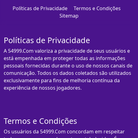
Políticas de Privacidade
Termos e Condições
Sitemap
Políticas de Privacidade
A 54999.Com valoriza a privacidade de seus usuários e
está empenhada em proteger todas as informações
pessoais fornecidas durante o uso de nossos canais de
comunicação. Todos os dados coletados são utilizados
exclusivamente para fins de melhoria contínua da
experiência de nossos jogadores.
Termos e Condições
Os usuários da 54999.Com concordam em respeitar