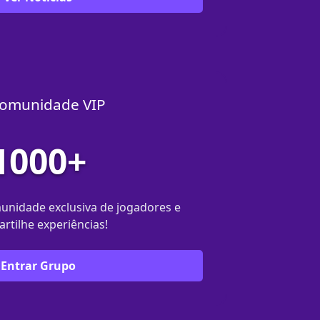
Comunidade VIP
1000+
unidade exclusiva de jogadores e
rtilhe experiências!
Entrar Grupo