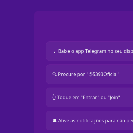
📱 Baixe o app Telegram no seu disp
🔍 Procure por "@5393Oficial"
👆 Toque em "Entrar" ou "Join"
🔔 Ative as notificações para não p