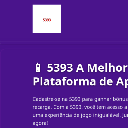
📱 5393 A Melhor
Plataforma de A
Cadastre-se na 5393 para ganhar bônus
recarga. Com a 5393, você tem acesso a
uma experiência de jogo inigualável. J
agora!