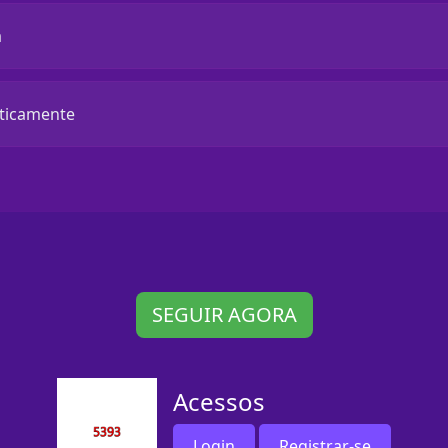
a
aticamente
SEGUIR AGORA
Acessos
Login
Registrar-se