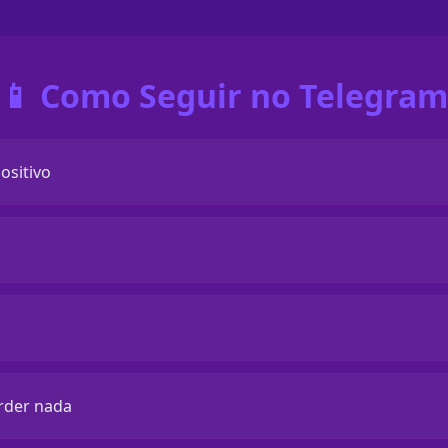
📱 Como Seguir no Telegram
ositivo
erder nada