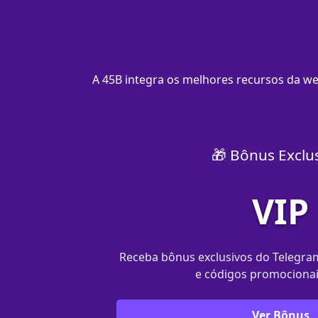
A 45B integra os melhores recursos da web
🎁 Bônus Exclu
VIP
Receba bônus exclusivos do Telegra
e códigos promocionai
Ver Bônus