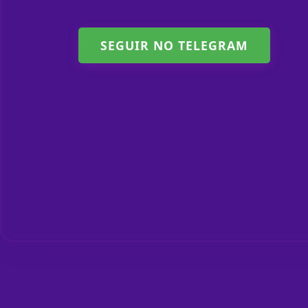
SEGUIR NO TELEGRAM