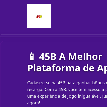
📱 45B A Melhor
Plataforma de A
Cadastre-se na 45B para ganhar bônus 
recarga. Com a 45B, você tem acesso a 
uma experiência de jogo inigualável. J
agora!