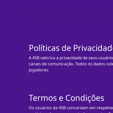
Políticas de Privacida
A 45B valoriza a privacidade de seus usuár
canais de comunicação. Todos os dados cole
jogadores.
Termos e Condições
Os usuários da 45B concordam em respeitar 