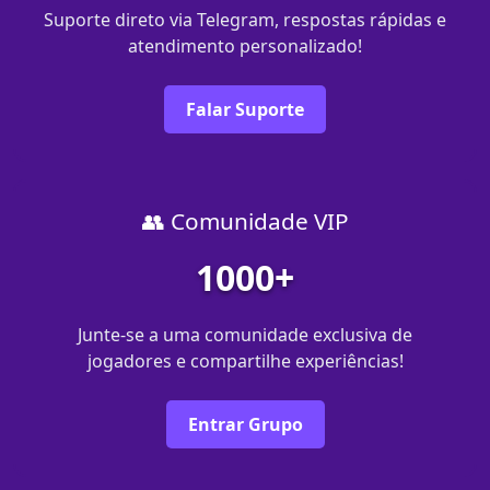
Suporte direto via Telegram, respostas rápidas e
atendimento personalizado!
Falar Suporte
👥 Comunidade VIP
1000+
Junte-se a uma comunidade exclusiva de
jogadores e compartilhe experiências!
Entrar Grupo