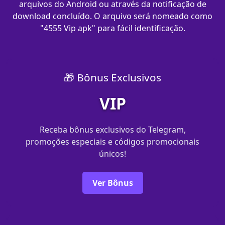
arquivos do Android ou através da notificação de
download concluído. O arquivo será nomeado como
"4555 Vip apk" para fácil identificação.
🎁 Bônus Exclusivos
VIP
Receba bônus exclusivos do Telegram,
promoções especiais e códigos promocionais
únicos!
Ver Bônus