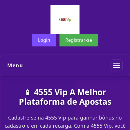
Login
Registrar-se
Menu
📱 4555 Vip A Melhor
Plataforma de Apostas
Cadastre-se na 4555 Vip para ganhar bônus no
cadastro e em cada recarga. Com a 4555 Vip, você