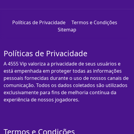
Políticas de Privacidade
Termos e Condições
Sitemap
Políticas de Privacidade
A 4555 Vip valoriza a privacidade de seus usuários e
está empenhada em proteger todas as informações
pessoais fornecidas durante o uso de nossos canais de
comunicação. Todos os dados coletados são utilizados
exclusivamente para fins de melhoria contínua da
experiência de nossos jogadores.
Termos e Condições