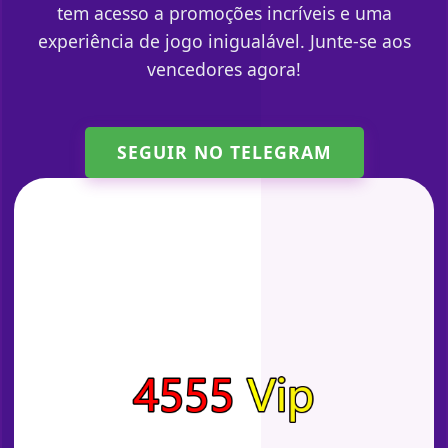
tem acesso a promoções incríveis e uma
experiência de jogo inigualável. Junte-se aos
vencedores agora!
SEGUIR NO TELEGRAM