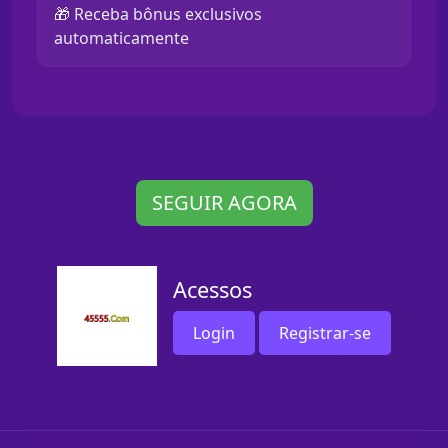
🎁 Receba bônus exclusivos
automaticamente
SEGUIR AGORA
Acessos
Login
Registrar-se