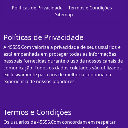
Políticas de Privacidade
Termos e Condições
Sitemap
Políticas de Privacidade
A 45555.Com valoriza a privacidade de seus usuários e
está empenhada em proteger todas as informações
pessoais fornecidas durante o uso de nossos canais de
comunicação. Todos os dados coletados são utilizados
exclusivamente para fins de melhoria contínua da
experiência de nossos jogadores.
Termos e Condições
Os usuários da 45555.Com concordam em respeitar