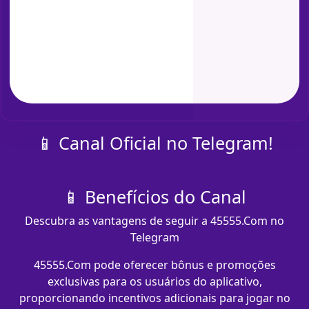
📱 Canal Oficial no Telegram!
📱 Benefícios do Canal
Descubra as vantagens de seguir a 45555.Com no
Telegram
45555.Com pode oferecer bônus e promoções
exclusivas para os usuários do aplicativo,
proporcionando incentivos adicionais para jogar no