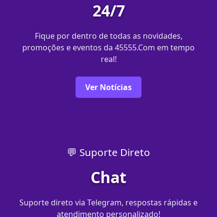
24/7
Fique por dentro de todas as novidades,
promoções e eventos da 45555.Com em tempo
real!
Ver Notícias
💬 Suporte Direto
Chat
Suporte direto via Telegram, respostas rápidas e
atendimento personalizado!