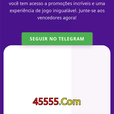
você tem acesso a promoções incríveis e uma
experiência de jogo inigualável. Junte-se aos
vencedores agora!
SEGUIR NO TELEGRAM