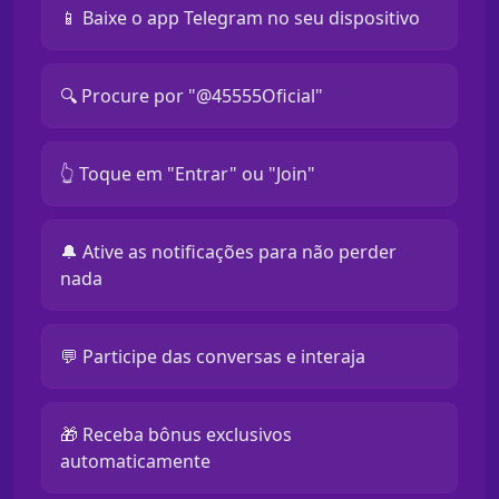
📱 Baixe o app Telegram no seu dispositivo
🔍 Procure por "@45555Oficial"
👆 Toque em "Entrar" ou "Join"
🔔 Ative as notificações para não perder
nada
💬 Participe das conversas e interaja
🎁 Receba bônus exclusivos
automaticamente