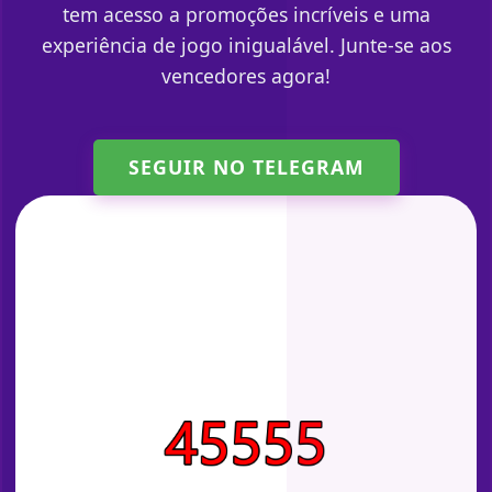
tem acesso a promoções incríveis e uma
experiência de jogo inigualável. Junte-se aos
vencedores agora!
SEGUIR NO TELEGRAM