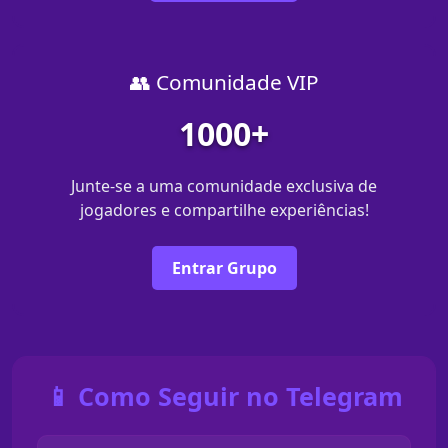
👥 Comunidade VIP
1000+
Junte-se a uma comunidade exclusiva de
jogadores e compartilhe experiências!
Entrar Grupo
📱 Como Seguir no Telegram