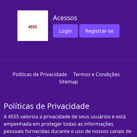
Acessos
Login
Registrar-se
Políticas de Privacidade
Termos e Condições
Sitemap
Políticas de Privacidade
A 4555 valoriza a privacidade de seus usuários e está
empenhada em proteger todas as informações
pessoais fornecidas durante o uso de nossos canais de