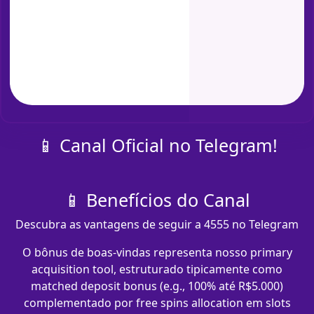
📱 Canal Oficial no Telegram!
📱 Benefícios do Canal
Descubra as vantagens de seguir a 4555 no Telegram
O bônus de boas-vindas representa nosso primary
acquisition tool, estruturado tipicamente como
matched deposit bonus (e.g., 100% até R$5.000)
complementado por free spins allocation em slots