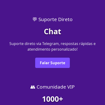
💬 Suporte Direto
Chat
Suporte direto via Telegram, respostas rápidas e
atendimento personalizado!
Falar Suporte
👥 Comunidade VIP
1000+