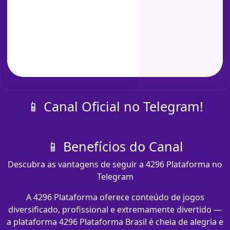
📱 Canal Oficial no Telegram!
📱 Benefícios do Canal
Descubra as vantagens de seguir a 4296 Plataforma no
Telegram
A 4296 Plataforma oferece conteúdo de jogos
diversificado, profissional e extremamente divertido —
a plataforma 4296 Plataforma Brasil é cheia de alegria e