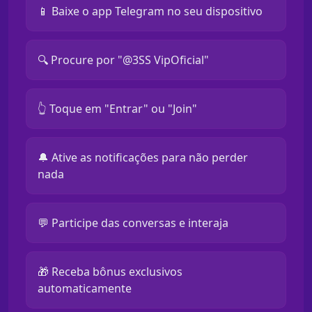
📱 Baixe o app Telegram no seu dispositivo
🔍 Procure por "@3SS VipOficial"
👆 Toque em "Entrar" ou "Join"
🔔 Ative as notificações para não perder
nada
💬 Participe das conversas e interaja
🎁 Receba bônus exclusivos
automaticamente