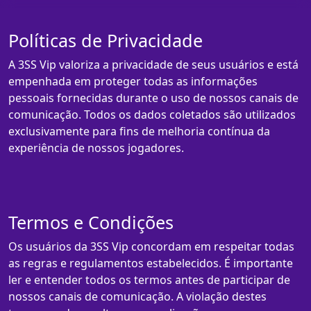
Políticas de Privacidade
A 3SS Vip valoriza a privacidade de seus usuários e está
empenhada em proteger todas as informações
pessoais fornecidas durante o uso de nossos canais de
comunicação. Todos os dados coletados são utilizados
exclusivamente para fins de melhoria contínua da
experiência de nossos jogadores.
Termos e Condições
Os usuários da 3SS Vip concordam em respeitar todas
as regras e regulamentos estabelecidos. É importante
ler e entender todos os termos antes de participar de
nossos canais de comunicação. A violação destes