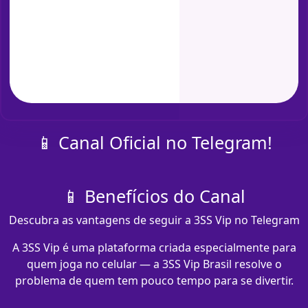
📱 Canal Oficial no Telegram!
📱 Benefícios do Canal
Descubra as vantagens de seguir a 3SS Vip no Telegram
A 3SS Vip é uma plataforma criada especialmente para
quem joga no celular — a 3SS Vip Brasil resolve o
problema de quem tem pouco tempo para se divertir.