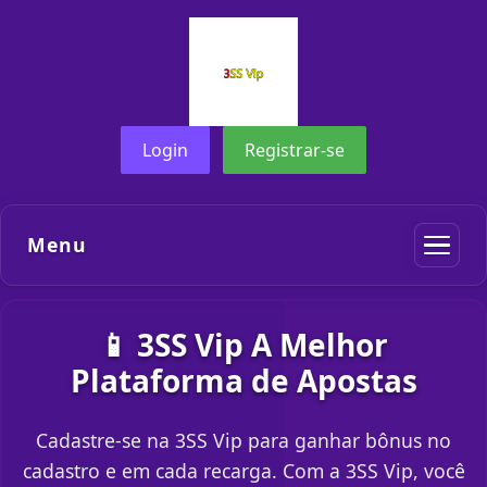
Login
Registrar-se
Menu
📱 3SS Vip A Melhor
Plataforma de Apostas
Cadastre-se na 3SS Vip para ganhar bônus no
cadastro e em cada recarga. Com a 3SS Vip, você