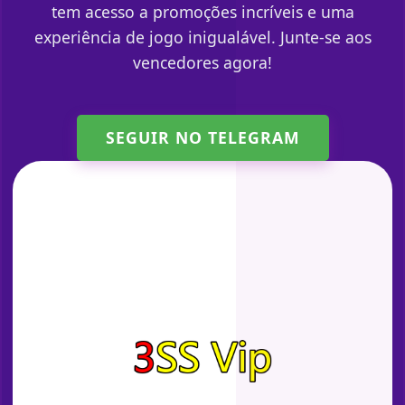
tem acesso a promoções incríveis e uma
experiência de jogo inigualável. Junte-se aos
vencedores agora!
SEGUIR NO TELEGRAM