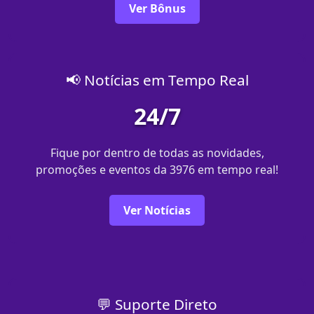
Ver Bônus
📢 Notícias em Tempo Real
24/7
Fique por dentro de todas as novidades,
promoções e eventos da 3976 em tempo real!
Ver Notícias
💬 Suporte Direto